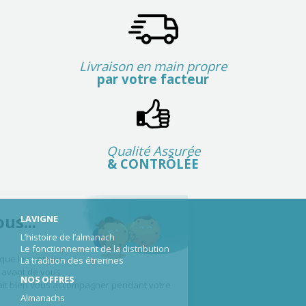
Livraison en main propre
par votre facteur
Qualité Assurée
& CONTRÔLÉE
Salut c'est nous...
LAVIGNE
L’histoire de l’almanach
les Cookies !
Le fonctionnement de la distribution
On a attendu d'être sûrs que le contenu
La tradition des étrennes
de ce site vous intéresse avant de vous
NOS OFFRES
déranger, mais on aimerait bien vous accompagner pendant votre
Almanachs
visite...