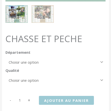
CHASSE ET PECHE
Département
Qualité
quantité
-
+
AJOUTER AU PANIER
de
CHASSE
ET