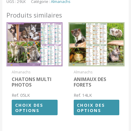
UGS :
29LK
Catégorie :
Almanachs
PECHE
Produits similaires
Almanachs
Almanachs
CHATONS MULTI
ANIMAUX DES
PHOTOS
FORETS
Ref. 05LK
Ref. 14LK
CHOIX DES
CHOIX DES
OPTIONS
OPTIONS