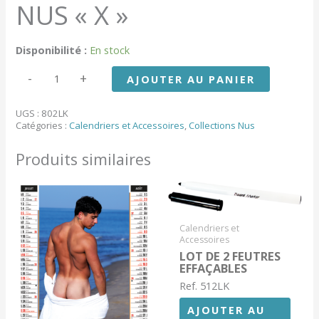
NUS « X »
Disponibilité :
En stock
quantité
-
+
AJOUTER AU PANIER
de
NUS
"X"
UGS :
802LK
Catégories :
Calendriers et Accessoires
,
Collections Nus
Produits similaires
Calendriers et
Accessoires
LOT DE 2 FEUTRES
EFFAÇABLES
Ref. 512LK
AJOUTER AU