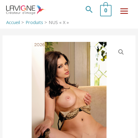
Aller
au
Rechercher
0
contenu
Accueil
Produits
NUS « X »