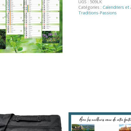
UGS :
509LK
"JARDINS"
Catégories :
Calendriers et
GD
Traditions-Passions
FORMAT