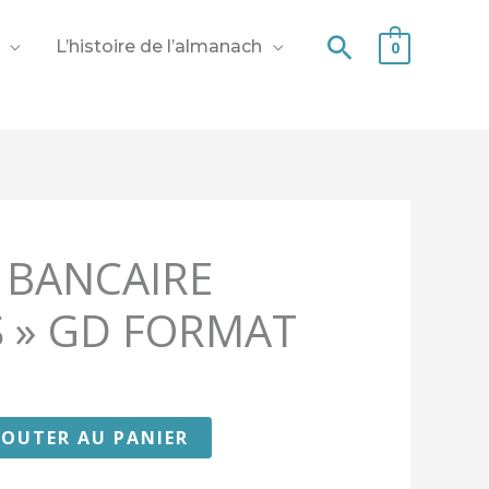
Recherche
L’histoire de l’almanach
0
 BANCAIRE
S » GD FORMAT
JOUTER AU PANIER