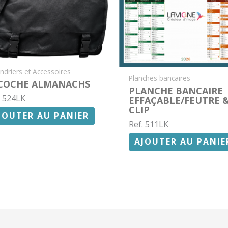
ndriers et Accessoires
Planches bancaires
COCHE ALMANACHS
PLANCHE BANCAIRE
. 524LK
EFFAÇABLE/FEUTRE 
CLIP
JOUTER AU PANIER
Ref. 511LK
AJOUTER AU PANIE