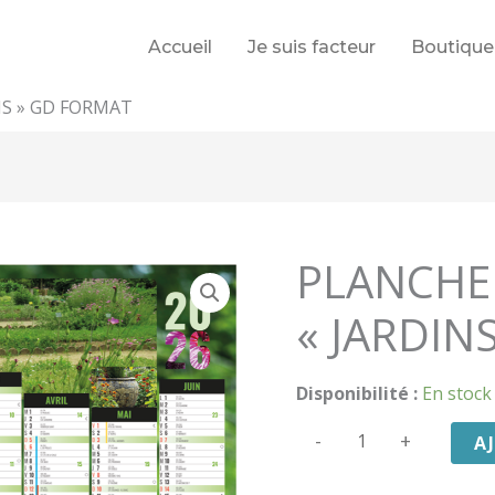
Accueil
Je suis facteur
Boutique
NS » GD FORMAT
PLANCHE
« JARDIN
Disponibilité :
En stock
quantité
-
+
A
de
PLANCHE
BANCAIRE