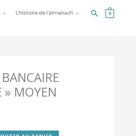
Recherche
L’histoire de l’almanach
0
 BANCAIRE
E » MOYEN