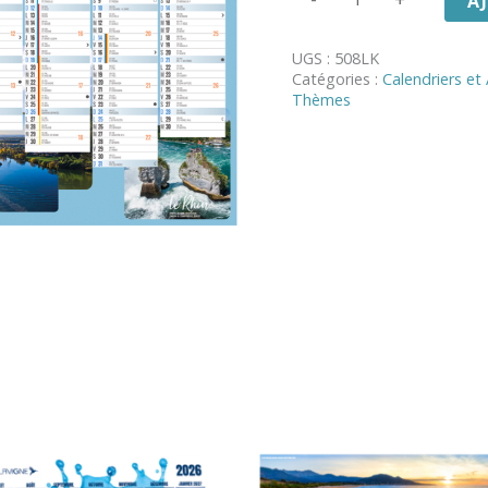
A
de
PLANCHE
BANCAIRE
UGS :
508LK
"NATURE"
Catégories :
Calendriers et
MOYEN
Thèmes
FORMAT