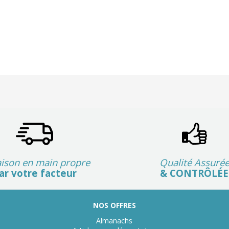
aison en main propre
Qualité Assuré
ar votre facteur
& CONTRÔLÉE
NOS OFFRES
s Options
Almanachs