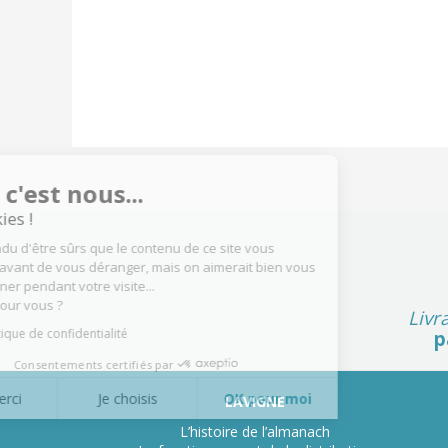
Salut c'est nous...
les Cookies !
On a attendu d'être sûrs que le
contenu de ce site vous intéresse
avant de vous déranger, mais on aimerait bien vous
accompagner pendant votre visite...
C'est OK pour vous ?
Livr
Lire la politique de confidentialité
p
Consentements certifiés par
Non merci
Je choisis
OK pour moi
LAVIGNE
Axeptio consent
Plateforme de Gestion du Consentement : Personnalisez vo
L’histoire de l’almanach